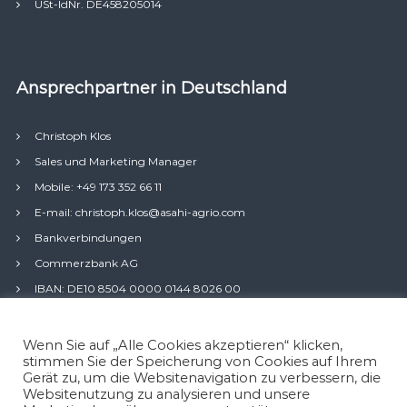
USt-IdNr. DE458205014
Ansprechpartner in Deutschland
Christoph Klos
Sales und Marketing Manager
Mobile: +49 173 352 66 11
E-mail: christoph.klos@asahi-agrio.com
Bankverbindungen
Commerzbank AG
IBAN: DE10 8504 0000 0144 8026 00
BIC: COBADEFFXXX
Wenn Sie auf „Alle Cookies akzeptieren“ klicken,
stimmen Sie der Speicherung von Cookies auf Ihrem
Gerät zu, um die Websitenavigation zu verbessern, die
Websitenutzung zu analysieren und unsere